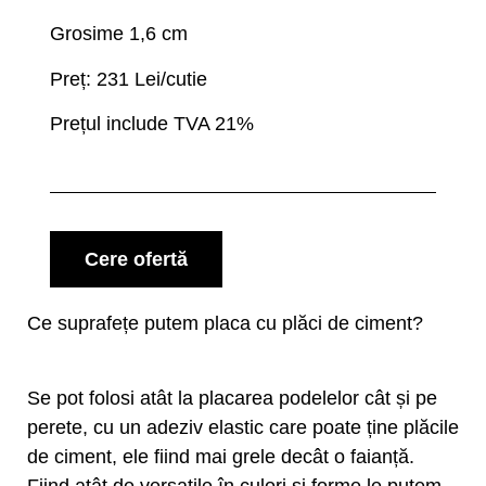
Grosime 1,6 cm
Preț: 231 Lei/cutie
Prețul include TVA 21%
Cere ofertă
Ce suprafețe putem placa cu plăci de ciment?
Se pot folosi atât la placarea podelelor cât și pe
perete, cu un adeziv elastic care poate ține plăcile
de ciment, ele fiind mai grele decât o faianță.
Fiind atât de versatile în culori și forme le putem