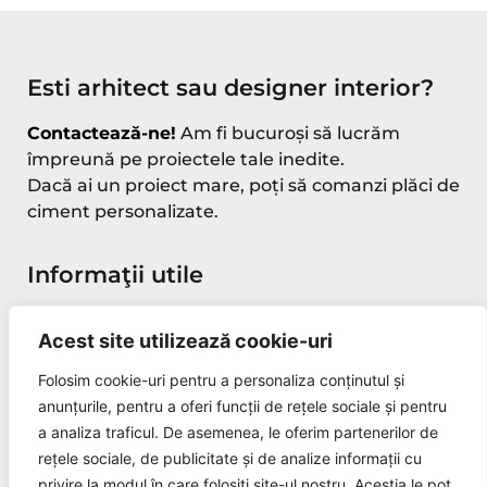
Esti arhitect sau designer interior?
Contactează-ne!
Am fi bucuroși să lucrăm
împreună pe proiectele tale inedite.
Dacă ai un proiect mare, poți să comanzi plăci de
ciment personalizate.
Informaţii utile
Contact
Acest site utilizează cookie-uri
Despre noi
Folosim cookie-uri pentru a personaliza conținutul și
Politica de confidentialitate
anunțurile, pentru a oferi funcții de rețele sociale și pentru
ANPC
a analiza traficul. De asemenea, le oferim partenerilor de
rețele sociale, de publicitate și de analize informații cu
Termeni si conditii
privire la modul în care folosiți site-ul nostru. Aceștia le pot