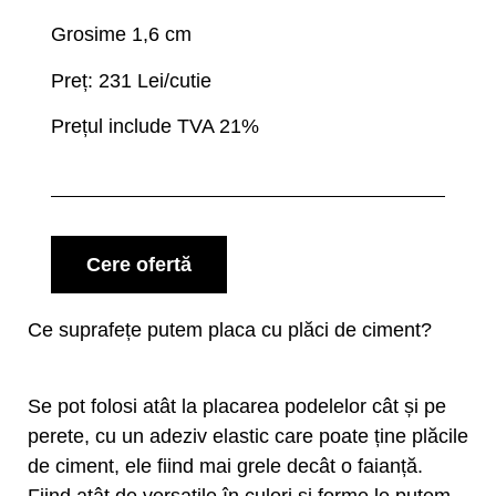
Grosime 1,6 cm
Preț: 231 Lei/cutie
Prețul include TVA 21%
Cere ofertă
Ce suprafețe putem placa cu plăci de ciment?
Se pot folosi atât la placarea podelelor cât și pe
perete, cu un adeziv elastic care poate ține plăcile
de ciment, ele fiind mai grele decât o faianță.
Fiind atât de versatile în culori și forme le putem